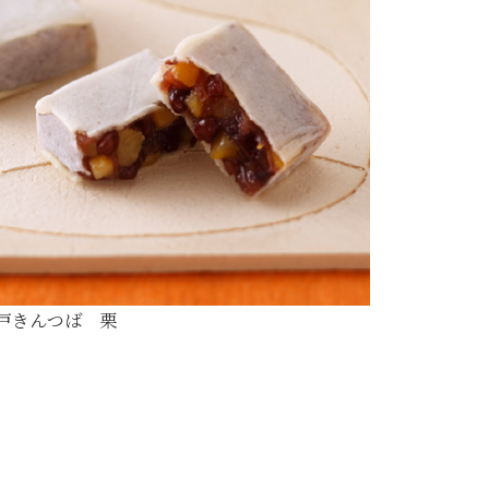
戸きんつば 栗