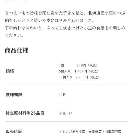
さつまいもの旨味を閉じ込めた芋きん餡と、北海道産小豆のつぶ
餡をしっとりと焼いた皮にはさみ合わせました。
芋の素朴な味わいと、ふっくら炊き上げた小豆の食感をお楽しみ
ください。
商品仕様
1個 248円（税込）
価格
5個入り 1,404円（税込）
10個入り 2,700円（税込）
賞味期限
10日
特定原材料等28品目
小麦・卵
販売店舗
オレンジ通り本店・吾妻橋店・羽田空港店